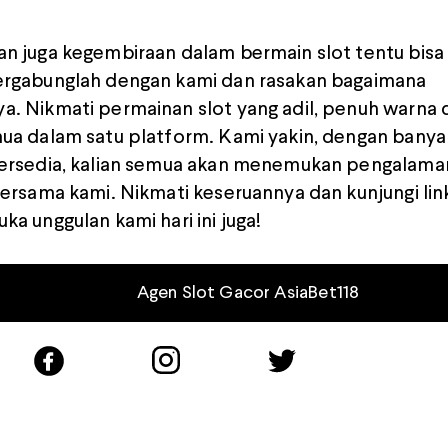
n juga kegembiraan dalam bermain slot tentu bis
ergabunglah dengan kami dan rasakan bagaimana
. Nikmati permainan slot yang adil, penuh warna 
ua dalam satu platform. Kami yakin, dengan bany
tersedia, kalian semua akan menemukan pengalama
bersama kami. Nikmati keseruannya dan kunjungi link
a unggulan kami hari ini juga!
Agen Slot Gacor AsiaBet118