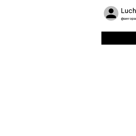
Luch
@
aeropa