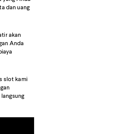
ta dan uang
tir akan
ngan Anda
biaya
s slot kami
ngan
 langsung