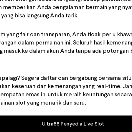
n memberikan Anda pengalaman bermain yang nya
ang bisa langsung Anda tarik.
m yang fair dan transparan, Anda tidak perlu khawa
angan dalam permainan ini. Seluruh hasil kemena
ng masuk ke dalam akun Anda tanpa ada potongan 
 apalagi? Segera daftar dan bergabung bersama situ
akan keseruan dan kemenangan yang real-time. Ja
empatan emas ini untuk meraih keuntungan secara
ainan slot yang menarik dan seru.
Ultra88 Penyedia Live Slot