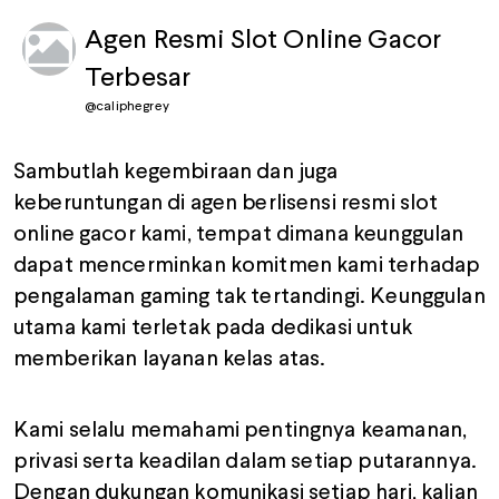
Agen Resmi Slot Online Gacor
Terbesar
@
caliphegrey
Sambutlah kegembiraan dan juga
keberuntungan di agen berlisensi resmi slot
online gacor kami, tempat dimana keunggulan
dapat mencerminkan komitmen kami terhadap
pengalaman gaming tak tertandingi. Keunggulan
utama kami terletak pada dedikasi untuk
memberikan layanan kelas atas.
Kami selalu memahami pentingnya keamanan,
privasi serta keadilan dalam setiap putarannya.
Dengan dukungan komunikasi setiap hari, kalian