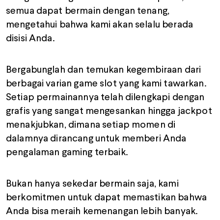
semua dapat bermain dengan tenang,
mengetahui bahwa kami akan selalu berada
disisi Anda.
Bergabunglah dan temukan kegembiraan dari
berbagai varian game slot yang kami tawarkan.
Setiap permainannya telah dilengkapi dengan
grafis yang sangat mengesankan hingga jackpot
menakjubkan, dimana setiap momen di
dalamnya dirancang untuk memberi Anda
pengalaman gaming terbaik.
Bukan hanya sekedar bermain saja, kami
berkomitmen untuk dapat memastikan bahwa
Anda bisa meraih kemenangan lebih banyak.