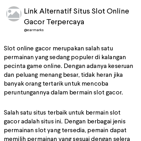
Link Alternatif Situs Slot Online
Gacor Terpercaya
@
earmarks
Slot online gacor merupakan salah satu
permainan yang sedang populer di kalangan
pecinta game online. Dengan adanya keseruan
dan peluang menang besar, tidak heran jika
banyak orang tertarik untuk mencoba
peruntungannya dalam bermain slot gacor.
Salah satu situs terbaik untuk bermain slot
gacor adalah situs ini. Dengan berbagai jenis
permainan slot yang tersedia, pemain dapat
memilih permainan yang sesuai dengan selera