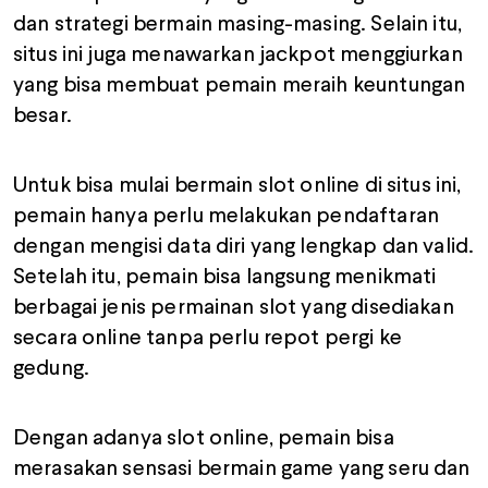
dan strategi bermain masing-masing. Selain itu,
situs ini juga menawarkan jackpot menggiurkan
yang bisa membuat pemain meraih keuntungan
besar.
Untuk bisa mulai bermain slot online di situs ini,
pemain hanya perlu melakukan pendaftaran
dengan mengisi data diri yang lengkap dan valid.
Setelah itu, pemain bisa langsung menikmati
berbagai jenis permainan slot yang disediakan
secara online tanpa perlu repot pergi ke
gedung.
Dengan adanya slot online, pemain bisa
merasakan sensasi bermain game yang seru dan