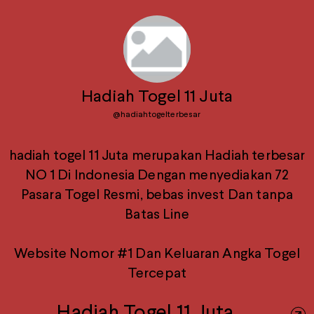
Hadiah Togel 11 Juta
@
hadiahtogelterbesar
hadiah togel 11 Juta merupakan Hadiah terbesar
NO 1 Di Indonesia Dengan menyediakan 72
Pasara Togel Resmi, bebas invest Dan tanpa
Batas Line
Website Nomor #1 Dan Keluaran Angka Togel
Tercepat