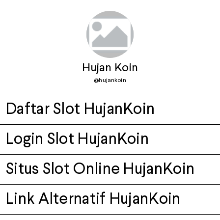
Hujan Koin
@
hujankoin
Daftar Slot HujanKoin
Login Slot HujanKoin
Situs Slot Online HujanKoin
Link Alternatif HujanKoin