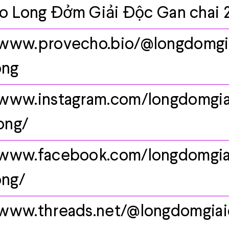
ro Long Đởm Giải Độc Gan chai 
/www.provecho.bio/@longdomgi
ong
/www.instagram.com/longdomgi
ong/
/www.facebook.com/longdomgi
ong/
/www.threads.net/@longdomgiai