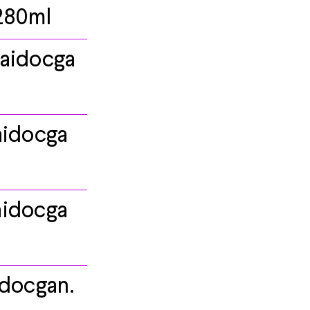
280ml
aidocga
aidocga
aidocga
docgan.