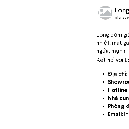
Long
@
longdo
Long đởm giả
nhiệt, mát g
ngứa, mụn nh
Kết nối với 
Địa chỉ:
Showro
Hotline:
Nhà cun
Phòng k
Email:
in