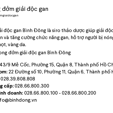
 đởm giải độc gan
mgiaidocgan
i độc gan Bình Đông là siro thảo dược giúp giải độ
an và tăng cường chức năng gan, hỗ trợ người bị nó
ọt, vàng da.
Long đởm giải độc gan Bình Đông
43/9 Mễ Cốc, Phường 15, Quận 8, Thành phố Hồ C
om:
22 Đường số 10, Phường 11, Quận 6, Thành phố
028.39.808.808
g cấp:
028.66.800.300
inh doanh:
028.66.800.100 - 028.66.800.200
fo@binhdong.vn