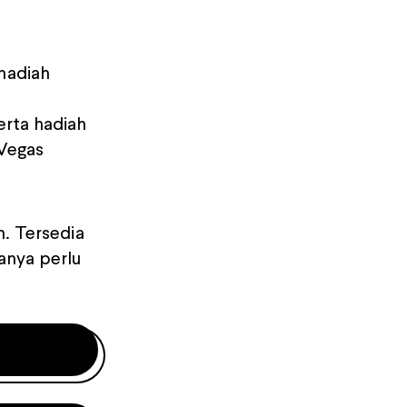
 hadiah
erta hadiah
 Vegas
n. Tersedia
anya perlu