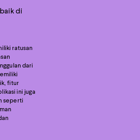
baik di
iki ratusan
asan
nggulan dari
emiliki
, fitur
ikasi ini juga
 seperti
aman
dan