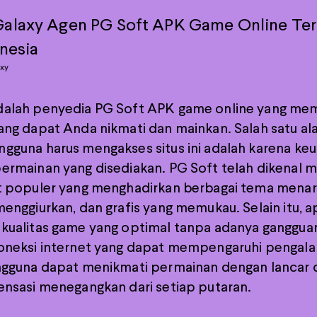
laxy Agen PG Soft APK Game Online Ter
nesia
xy
alah penyedia PG Soft APK game online yang memil
ng dapat Anda nikmati dan mainkan. Salah satu al
guna harus mengakses situs ini adalah karena keu
rmainan yang disediakan. PG Soft telah dikenal m
 populer yang menghadirkan berbagai tema menarik
nggiurkan, dan grafis yang memukau. Selain itu, apl
ualitas game yang optimal tanpa adanya gangguan
oneksi internet yang dapat mempengaruhi pengal
ngguna dapat menikmati permainan dengan lancar 
nsasi menegangkan dari setiap putaran.