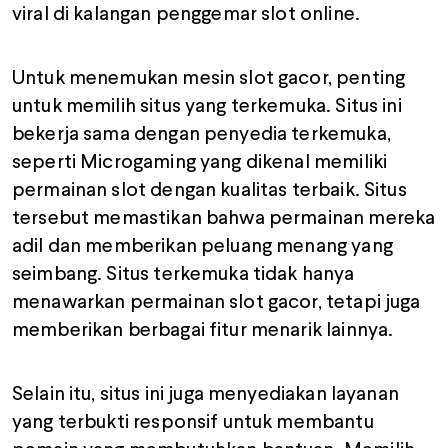
viral di kalangan penggemar slot online.
Untuk menemukan mesin slot gacor, penting
untuk memilih situs yang terkemuka. Situs ini
bekerja sama dengan penyedia terkemuka,
seperti Microgaming yang dikenal memiliki
permainan slot dengan kualitas terbaik. Situs
tersebut memastikan bahwa permainan mereka
adil dan memberikan peluang menang yang
seimbang. Situs terkemuka tidak hanya
menawarkan permainan slot gacor, tetapi juga
memberikan berbagai fitur menarik lainnya.
Selain itu, situs ini juga menyediakan layanan
yang terbukti responsif untuk membantu