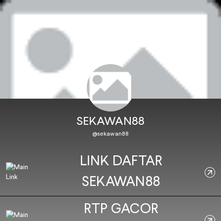
SEKAWAN88
@
sekawan88
LINK DAFTAR
SEKAWAN88
RTP GACOR