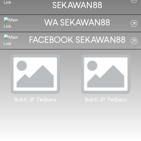
SEKAWAN88
WA SEKAWAN88
FACEBOOK SEKAWAN88
Bukti JP Terbaru
Bukti JP Terbaru