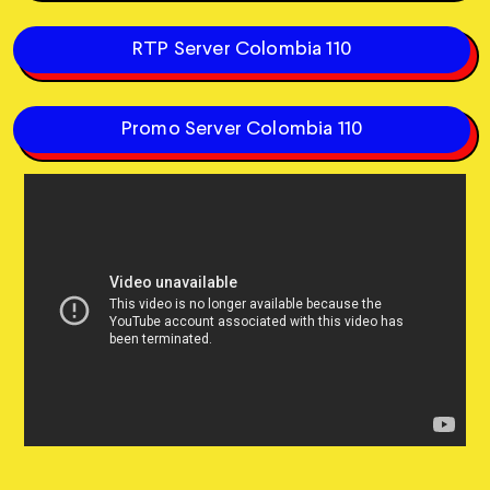
RTP Server Colombia 110
Promo Server Colombia 110