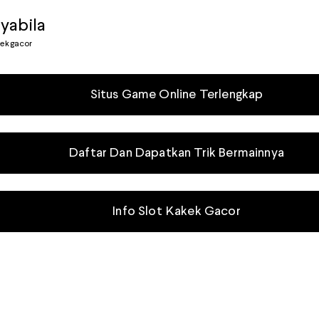
syabila
kekgacor
Situs Game Online Terlengkap
Daftar Dan Dapatkan Trik Bermainnya
Info Slot Kakek Gacor