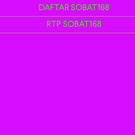
DAFTAR SOBAT168
RTP SOBAT168