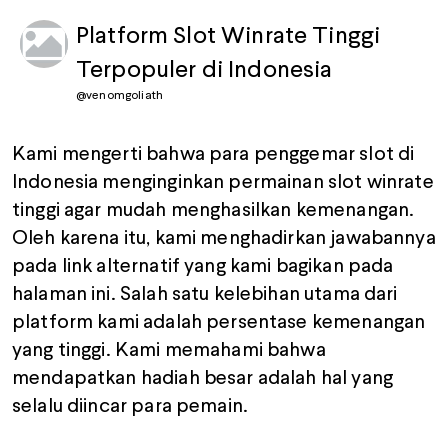
Platform Slot Winrate Tinggi
Terpopuler di Indonesia
@
venomgoliath
Kami mengerti bahwa para penggemar slot di
Indonesia menginginkan permainan slot winrate
tinggi agar mudah menghasilkan kemenangan.
Oleh karena itu, kami menghadirkan jawabannya
pada link alternatif yang kami bagikan pada
halaman ini. Salah satu kelebihan utama dari
platform kami adalah persentase kemenangan
yang tinggi. Kami memahami bahwa
mendapatkan hadiah besar adalah hal yang
selalu diincar para pemain.