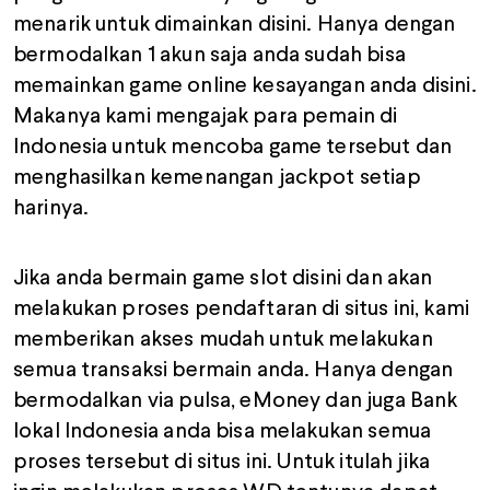
menarik untuk dimainkan disini. Hanya dengan
bermodalkan 1 akun saja anda sudah bisa
memainkan game online kesayangan anda disini.
Makanya kami mengajak para pemain di
Indonesia untuk mencoba game tersebut dan
menghasilkan kemenangan jackpot setiap
harinya.
Jika anda bermain game slot disini dan akan
melakukan proses pendaftaran di situs ini, kami
memberikan akses mudah untuk melakukan
semua transaksi bermain anda. Hanya dengan
bermodalkan via pulsa, eMoney dan juga Bank
lokal Indonesia anda bisa melakukan semua
proses tersebut di situs ini. Untuk itulah jika