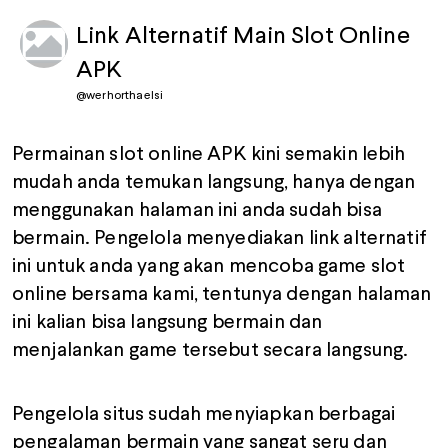
Link Alternatif Main Slot Online
APK
@
werhorthaelsi
Permainan slot online APK kini semakin lebih
mudah anda temukan langsung, hanya dengan
menggunakan halaman ini anda sudah bisa
bermain. Pengelola menyediakan link alternatif
ini untuk anda yang akan mencoba game slot
online bersama kami, tentunya dengan halaman
ini kalian bisa langsung bermain dan
menjalankan game tersebut secara langsung.
Pengelola situs sudah menyiapkan berbagai
pengalaman bermain yang sangat seru dan