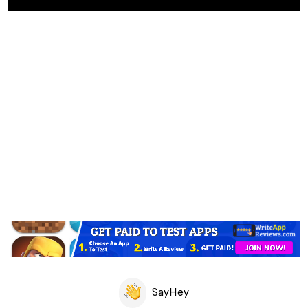
SayHey