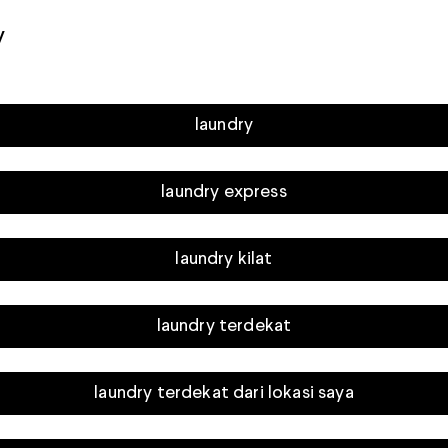
y
laundry
laundry express
laundry kilat
laundry terdekat
laundry terdekat dari lokasi saya