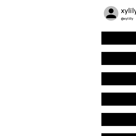
xylil
@
xylilly